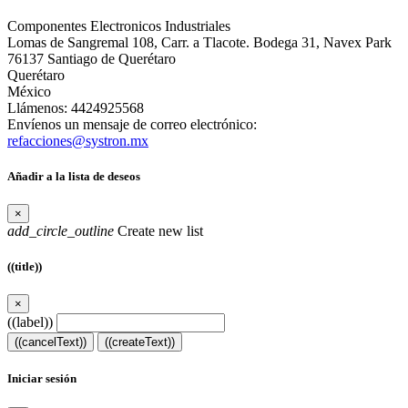
Componentes Electronicos Industriales
Lomas de Sangremal 108, Carr. a Tlacote. Bodega 31, Navex Park
76137 Santiago de Querétaro
Querétaro
México
Llámenos:
4424925568
Envíenos un mensaje de correo electrónico:
refacciones@systron.mx
Añadir a la lista de deseos
×
add_circle_outline
Create new list
((title))
×
((label))
((cancelText))
((createText))
Iniciar sesión