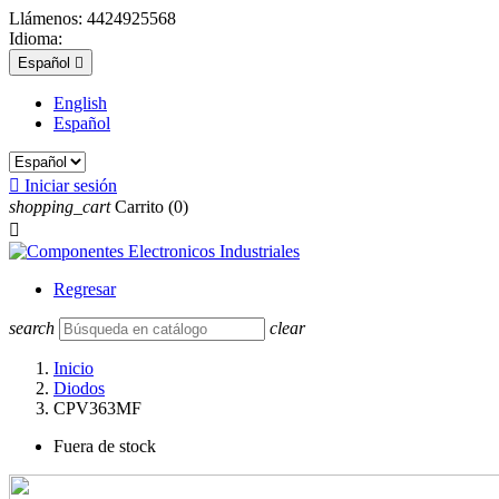
Llámenos:
4424925568
Idioma:
Español

English
Español

Iniciar sesión
shopping_cart
Carrito
(0)

Regresar
search
clear
Inicio
Diodos
CPV363MF
Fuera de stock