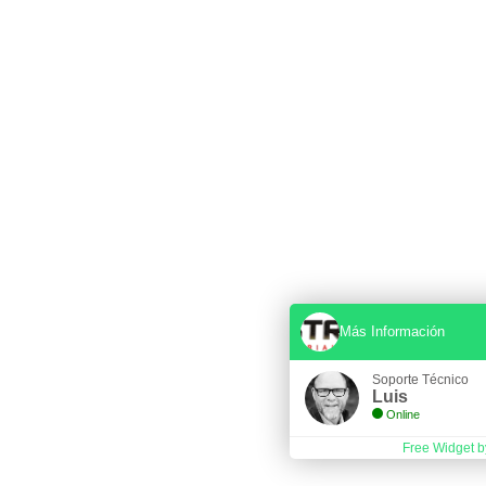
Más Información
Soporte Técnico
Luis
Online
Free Widget b