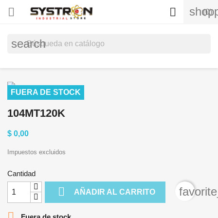
shopp


(0)
search
FUERA DE STOCK
104MT120K
$ 0,00
Impuestos excluidos
Cantidad

favorit
AÑADIR AL CARRITO

Fuera de stock