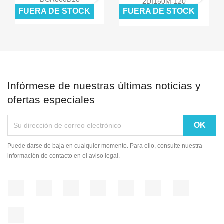
2DI150M-120
FUERA DE STOCK
FUERA DE STOCK
$ 0,00
$ 0,00
$ 0,00
$ 0,00
Infórmese de nuestras últimas noticias y
ofertas especiales
Puede darse de baja en cualquier momento. Para ello, consulte nuestra
información de contacto en el aviso legal.
Facebook
Twitter
Rss
YouTube
Pinterest
Vimeo
Instagram
LinkedIn