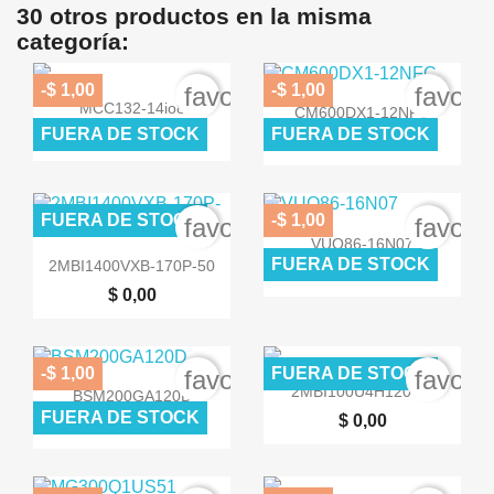
30 otros productos en la misma
categoría:
-$ 1,00
-$ 1,00
favorite_border
favori


Vista rápida
Vista rápida
MCC132-14io8
CM600DX1-12NFC
FUERA DE STOCK
FUERA DE STOCK
$ 0,00
$ 0,00
$ 0,00
$ 0,00
FUERA DE STOCK
-$ 1,00
favorite_border
favori

Vista rápida
VUO86-16N07

Vista rápida
FUERA DE STOCK
2MBI1400VXB-170P-50
$ 0,00
$ 0,00
$ 0,00
-$ 1,00
FUERA DE STOCK
favorite_border
favori


Vista rápida
Vista rápida
2MBI100U4H120-50
BSM200GA120D
FUERA DE STOCK
$ 0,00
$ 0,00
$ 0,00