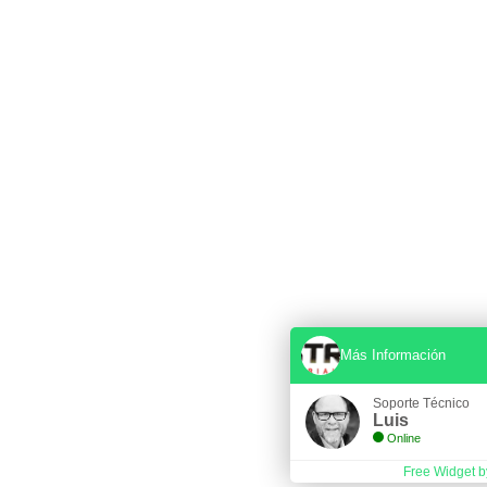
Más Información
Soporte Técnico
Luis
Online
Free Widget b