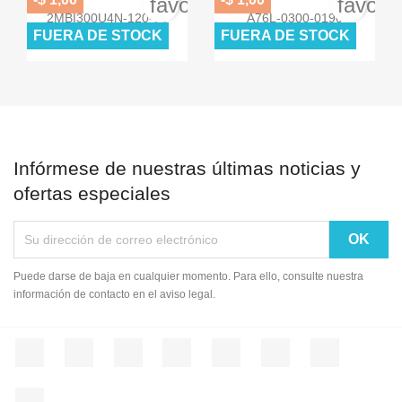
favorite_border
favori


Vista rápida
Vista rápida
2MBI300U4N-120-50
A76L-0300-0190
FUERA DE STOCK
FUERA DE STOCK
$ 0,00
$ 0,00
$ 0,00
$ 0,00
Infórmese de nuestras últimas noticias y
ofertas especiales
Puede darse de baja en cualquier momento. Para ello, consulte nuestra
información de contacto en el aviso legal.
Facebook
Twitter
Rss
YouTube
Pinterest
Vimeo
Instagram
LinkedIn