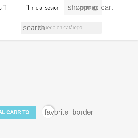
shopping_cart


Carrito
(0)
ol
Iniciar sesión
search
favorite_border
AL CARRITO