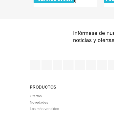
$ 0,00
$ 0,00
Infórmese de nue
noticias y oferta
Facebook
Twitter
Rss
YouTube
Pinterest
Vimeo
Ins
PRODUCTOS
Ofertas
Novedades
Los más vendidos