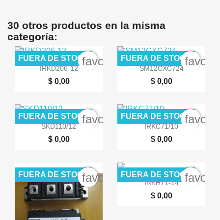
30 otros productos en la misma
categoría:
FUERA DE STOCK
FUERA DE STOCK
favorite_border
favori


Vista rápida
Vista rápida
IRKD206-12
SM12CXC724
$ 0,00
$ 0,00
FUERA DE STOCK
FUERA DE STOCK
favorite_border
favori


Vista rápida
Vista rápida
SKD110/12
IRKC71/10
$ 0,00
$ 0,00
FUERA DE STOCK
FUERA DE STOCK
favorite_border
favori

Vista rápida
IRKH71-14
$ 0,00