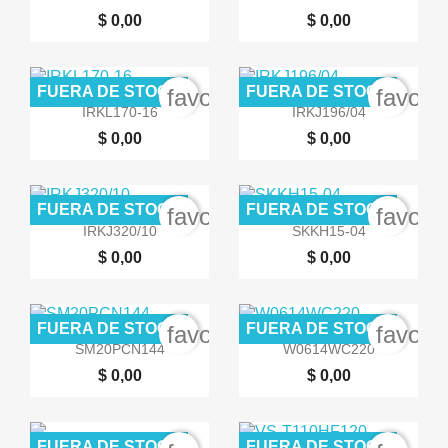
$ 0,00
$ 0,00
FUERA DE STOCK
FUERA DE STOCK
favorite_border
favori


Vista rápida
Vista rápida
IRKL170-16
IRKJ196/04
$ 0,00
$ 0,00
FUERA DE STOCK
FUERA DE STOCK
favorite_border
favori


Vista rápida
Vista rápida
IRKJ320/10
SKKH15-04
$ 0,00
$ 0,00
FUERA DE STOCK
FUERA DE STOCK
favorite_border
favori


Vista rápida
Vista rápida
SM20PCN144
W0614WC220
$ 0,00
$ 0,00
FUERA DE STOCK
FUERA DE STOCK