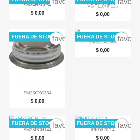
favorite_border
favori


Vista rápida
Vista rápida
SM34HXC084
VS-T110HF120
$ 0,00
$ 0,00
FUERA DE STOCK
FUERA DE STOCK
favorite_border
favori

Vista rápida
SM30CXC364
$ 0,00

Vista rápida
SM25CXC334
$ 0,00
FUERA DE STOCK
FUERA DE STOCK
favorite_border
favori


Vista rápida
Vista rápida
SM25PCN144
IRKD320/14
$ 0,00
$ 0,00