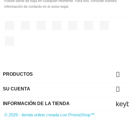
Puede darse de baja en cualquier momento. Para ello, consulte nuestra
información de contacto en el aviso legal.
Facebook
Twitter
Rss
YouTube
Pinterest
Vimeo
Instagram
LinkedIn

PRODUCTOS

SU CUENTA
key
INFORMACIÓN DE LA TIENDA
© 2026 - tienda online creada con PrestaShop™