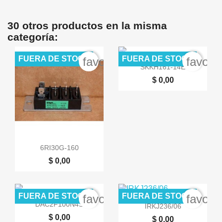
30 otros productos en la misma
categoría:
FUERA DE STOCK
FUERA DE STOCK
favorite_border
favori

Vista rápida
SKKH161-14E
$ 0,00

Vista rápida
6RI30G-160
$ 0,00
FUERA DE STOCK
FUERA DE STOCK
favorite_border
favori


Vista rápida
Vista rápida
DAC2F100N4S
IRKJ236/06
$ 0,00
$ 0,00