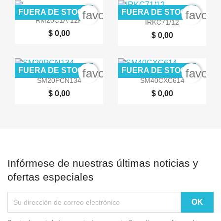
FUERA DE STOCK
FUERA DE STOCK
favorite_border
favori


Vista rápida
Vista rápida
RM20C1A-12F
IRKC71/12
$ 0,00
$ 0,00
FUERA DE STOCK
FUERA DE STOCK
favorite_border
favori


Vista rápida
Vista rápida
SM20PCN134
SM40CXC614
$ 0,00
$ 0,00
Infórmese de nuestras últimas noticias y
ofertas especiales