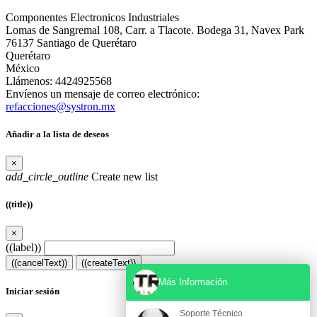
Componentes Electronicos Industriales
Lomas de Sangremal 108, Carr. a Tlacote. Bodega 31, Navex Park
76137 Santiago de Querétaro
Querétaro
México
Llámenos:
4424925568
Envíenos un mensaje de correo electrónico:
refacciones@systron.mx
Añadir a la lista de deseos
×
add_circle_outline
Create new list
((title))
×
((label))
((cancelText))
((createText))
Más Información
Iniciar sesión
Soporte Técnico