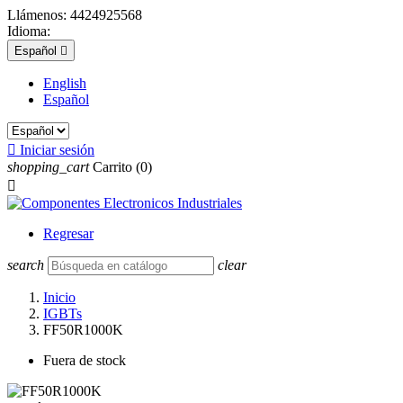
Llámenos:
4424925568
Idioma:
Español

English
Español

Iniciar sesión
shopping_cart
Carrito
(0)

Regresar
search
clear
Inicio
IGBTs
FF50R1000K
Fuera de stock