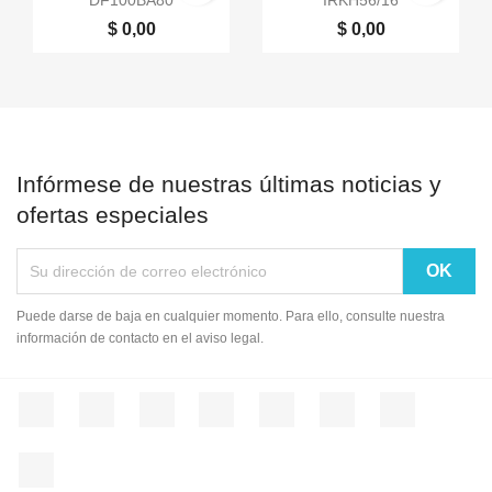
DF100BA80
IRKH56/16
$ 0,00
$ 0,00
Infórmese de nuestras últimas noticias y
ofertas especiales
Puede darse de baja en cualquier momento. Para ello, consulte nuestra
información de contacto en el aviso legal.
Facebook
Twitter
Rss
YouTube
Pinterest
Vimeo
Instagram
LinkedIn