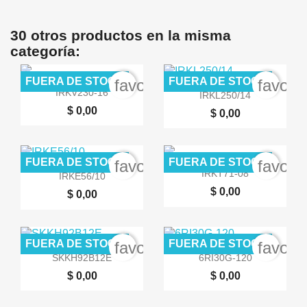
30 otros productos en la misma
categoría:
FUERA DE STOCK
FUERA DE STOCK
favorite_border
favori


Vista rápida
Vista rápida
IRKV230-16
IRKL250/14
$ 0,00
$ 0,00
FUERA DE STOCK
FUERA DE STOCK
favorite_border
favori


Vista rápida
Vista rápida
IRKT71-08
IRKE56/10
$ 0,00
$ 0,00
FUERA DE STOCK
FUERA DE STOCK
favorite_border
favori


Vista rápida
Vista rápida
SKKH92B12E
6RI30G-120
$ 0,00
$ 0,00