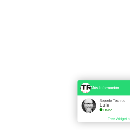
Más Información
Soporte Técnico
Luis
Online
Free Widget b