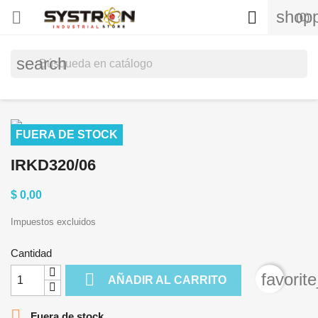
shopp


(0)
search
FUERA DE STOCK
IRKD320/06
$ 0,00
Impuestos excluidos
Cantidad

favorit
AÑADIR AL CARRITO

Fuera de stock