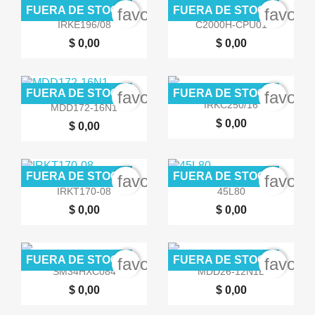
FUERA DE STOCK
FUERA DE STOCK
favorite_border
favori


Vista rápida
Vista rápida
IRKE196/08
C2000H-CPU01
$ 0,00
$ 0,00
FUERA DE STOCK
FUERA DE STOCK
favorite_border
favori


Vista rápida
Vista rápida
IRKC250/16
MDD172-16N1
$ 0,00
$ 0,00
FUERA DE STOCK
FUERA DE STOCK
favorite_border
favori


Vista rápida
Vista rápida
IRKT170-08
45L80
$ 0,00
$ 0,00
FUERA DE STOCK
FUERA DE STOCK
favorite_border
favori


Vista rápida
Vista rápida
SM34HXC084
MDD26-12N1B
$ 0,00
$ 0,00