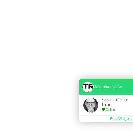
Más Información
Soporte Técnico
Luis
Online
Free Widget b