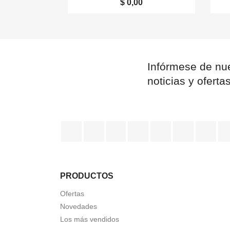
$ 0,00
Infórmese de nue
noticias y oferta
Facebook
Twitter
Rss
YouTube
Pinterest
Vimeo
Ins
PRODUCTOS
Ofertas
Novedades
Los más vendidos