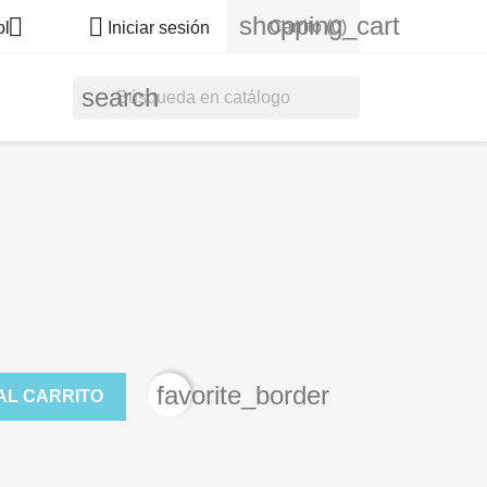
shopping_cart


Carrito
(0)
ol
Iniciar sesión
search
favorite_border
AL CARRITO