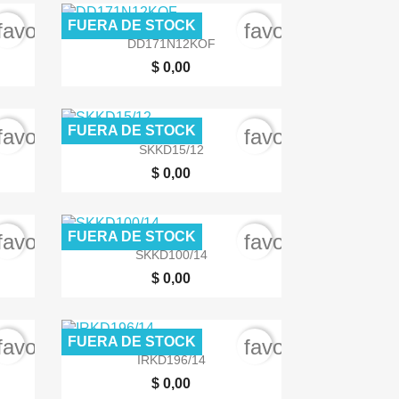
FUERA DE STOCK
favorite_border
favorite_border

Vista rápida
DD171N12KOF
$ 0,00
FUERA DE STOCK
favorite_border
favorite_border

Vista rápida
SKKD15/12
$ 0,00
FUERA DE STOCK
favorite_border
favorite_border

Vista rápida
SKKD100/14
$ 0,00
FUERA DE STOCK
favorite_border
favorite_border

Vista rápida
IRKD196/14
$ 0,00