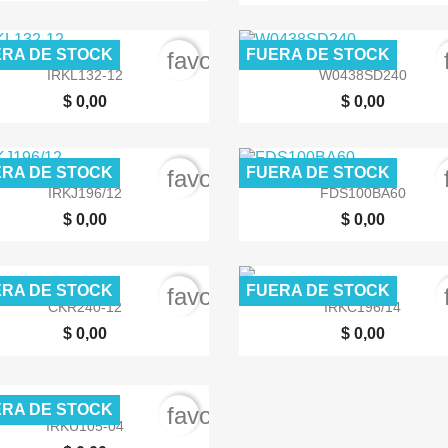
RA DE STOCK
FUERA DE STOCK
order
favorite_border


Vista rápida
Vista rápida
IRKL132-12
W0438SD240
$ 0,00
$ 0,00
RA DE STOCK
FUERA DE STOCK
order
favorite_border


Vista rápida
Vista rápida
IRKJ196/12
FDS100BA60
$ 0,00
$ 0,00
RA DE STOCK
FUERA DE STOCK
order
favorite_border


Vista rápida
Vista rápida
CKR240-12
IRKC196/14
$ 0,00
$ 0,00
RA DE STOCK
order
favorite_border

Vista rápida
IRKU105-04