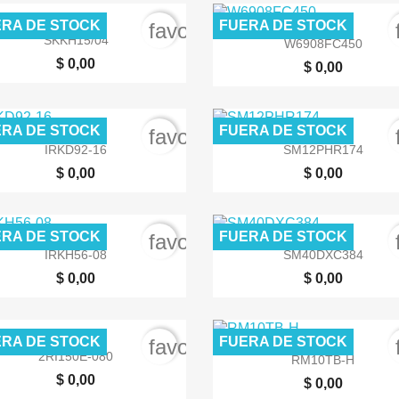
RA DE STOCK
FUERA DE STOCK
order
favorite_border


Vista rápida
Vista rápida
SKKH15/04
W6908FC450
$ 0,00
$ 0,00
RA DE STOCK
FUERA DE STOCK
order
favorite_border


Vista rápida
Vista rápida
IRKD92-16
SM12PHR174
$ 0,00
$ 0,00
RA DE STOCK
FUERA DE STOCK
order
favorite_border


Vista rápida
Vista rápida
IRKH56-08
SM40DXC384
$ 0,00
$ 0,00
RA DE STOCK
FUERA DE STOCK
order
favorite_border


Vista rápida
Vista rápida
2RI150E-080
RM10TB-H
$ 0,00
$ 0,00