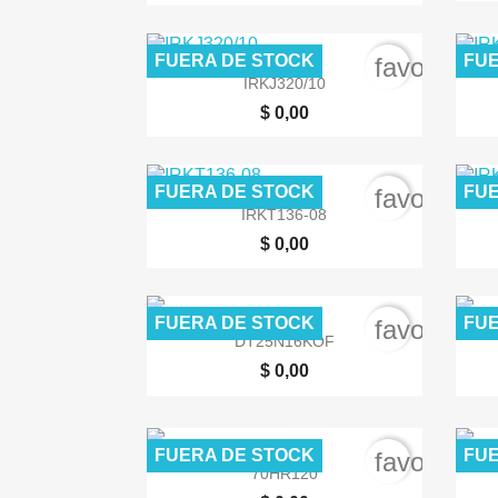
FUERA DE STOCK
FUE
favorite_b

Vista rápida
IRKJ320/10
$ 0,00
FUERA DE STOCK
FUE
favorite_b

Vista rápida
IRKT136-08
$ 0,00
FUERA DE STOCK
FUE
favorite_b

Vista rápida
DT25N16KOF
$ 0,00
FUERA DE STOCK
FUE
favorite_b

Vista rápida
70HR120