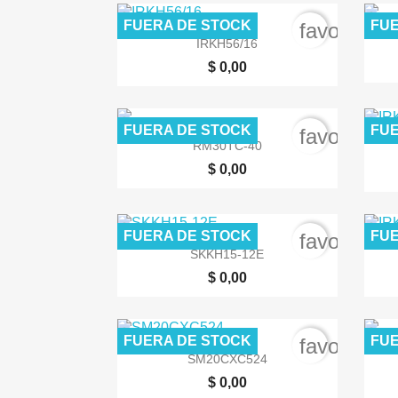
FUERA DE STOCK
FUE
favorite_b

Vista rápida
IRKH56/16
$ 0,00
FUERA DE STOCK
FUE
favorite_b

Vista rápida
RM30TC-40
$ 0,00
FUERA DE STOCK
FUE
favorite_b

Vista rápida
SKKH15-12E
$ 0,00
FUERA DE STOCK
FUE
favorite_b

Vista rápida
SM20CXC524
$ 0,00