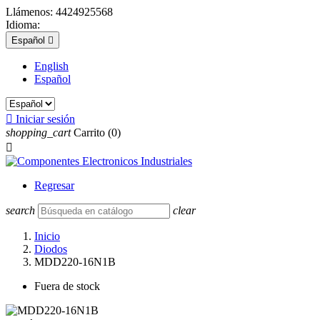
Llámenos:
4424925568
Idioma:
Español

English
Español

Iniciar sesión
shopping_cart
Carrito
(0)

Regresar
search
clear
Inicio
Diodos
MDD220-16N1B
Fuera de stock