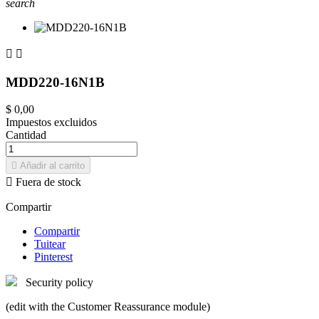
search


MDD220-16N1B
$ 0,00
Impuestos excluidos
Cantidad

Añadir al carrito

Fuera de stock
Compartir
Compartir
Tuitear
Pinterest
Security policy
(edit with the Customer Reassurance module)