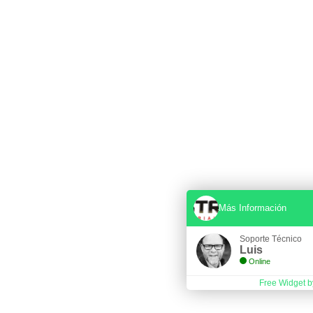
Más Información
Soporte Técnico
Luis
Online
Free Widget b