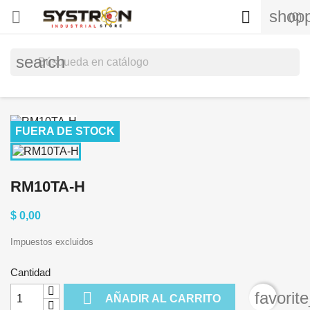
shopp


(0)
search
FUERA DE STOCK
RM10TA-H
$ 0,00
Impuestos excluidos
Cantidad

favorit
AÑADIR AL CARRITO