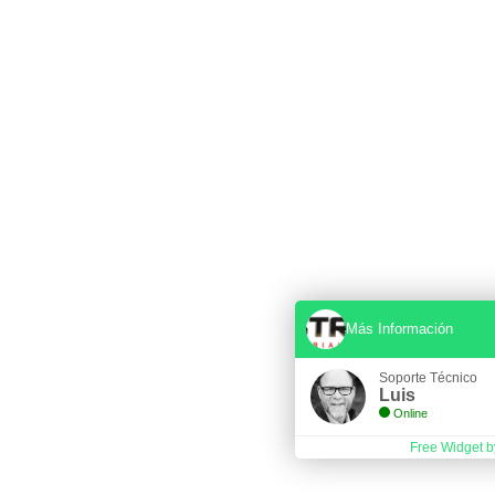
Más Información
Soporte Técnico
Luis
Online
Free Widget b