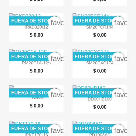
FUERA DE STOCK
FUERA DE STOCK
favorite_border
favori


Vista rápida
Vista rápida
IRKD320/12
SM20PCR144
$ 0,00
$ 0,00
FUERA DE STOCK
FUERA DE STOCK
favorite_border
favori


Vista rápida
Vista rápida
RM20C1A-12S
SM20CXC174
$ 0,00
$ 0,00
FUERA DE STOCK
FUERA DE STOCK
favorite_border
favori


Vista rápida
Vista rápida
20WB60
DD60HB160
$ 0,00
$ 0,00
FUERA DE STOCK
FUERA DE STOCK
favorite_border
favori


Vista rápida
Vista rápida
IRKT170-16
PD1008AC