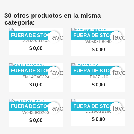
30 otros productos en la misma
categoría:
FUERA DE STOCK
FUERA DE STOCK
favorite_border
favori


Vista rápida
Vista rápida
DD100KB120S
W0508RB040
$ 0,00
$ 0,00
FUERA DE STOCK
FUERA DE STOCK
favorite_border
favori


Vista rápida
Vista rápida
SM14CXC224
IRKJ71/16
$ 0,00
$ 0,00
FUERA DE STOCK
FUERA DE STOCK
favorite_border
favori


Vista rápida
Vista rápida
DD250GB160
W0438RD200
$ 0,00
$ 0,00