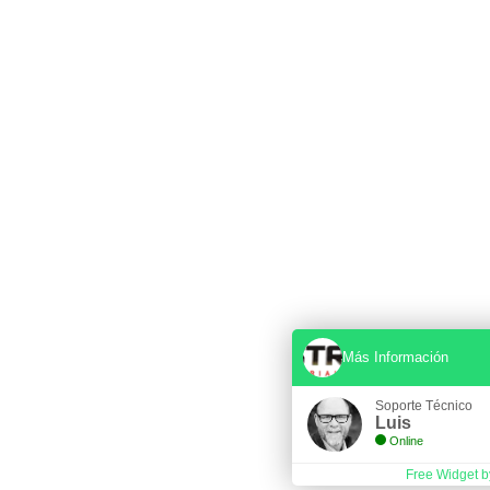
Más Información
Soporte Técnico
Luis
Online
Free Widget b