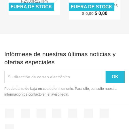

FZ900R12KP4

Vista rápida
BSM15GD120DN2E3226
FUERA DE STOCK
FUERA DE STOCK
$ 0,00
$ 0,00
$ 0,00
$ 0,00
Infórmese de nuestras últimas noticias y
ofertas especiales
Puede darse de baja en cualquier momento. Para ello, consulte nuestra
información de contacto en el aviso legal.
Facebook
Twitter
Rss
YouTube
Pinterest
Vimeo
Instagram
LinkedIn