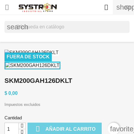
shopp


(0)
search
FUERA DE STOCK
SKM200GAH126DKLT
$ 0,00
Impuestos excluidos
Cantidad

favorit
AÑADIR AL CARRITO