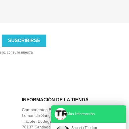
llo, consulte nuestra
INFORMACIÓN DE LA TIENDA
Componentes Electronicos Industriales
Más Información
Lomas de Sangremal 108, Carr. a
Tlacote. Bodega 31, Navex Park
76137 Santiago de Querétaro
Soporte Técnico