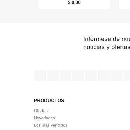
$ 0,00
Infórmese de nue
noticias y oferta
Facebook
Twitter
Rss
YouTube
Pinterest
Vimeo
Ins
PRODUCTOS
Ofertas
Novedades
Los más vendidos