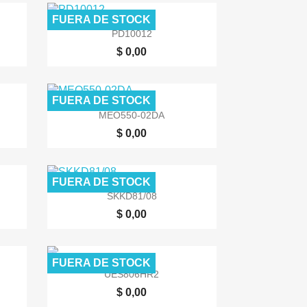
FUERA DE STOCK

Vista rápida
PD10012
$ 0,00
FUERA DE STOCK

Vista rápida
MEO550-02DA
$ 0,00
FUERA DE STOCK

Vista rápida
SKKD81/08
$ 0,00
FUERA DE STOCK

Vista rápida
UES806HR2
$ 0,00