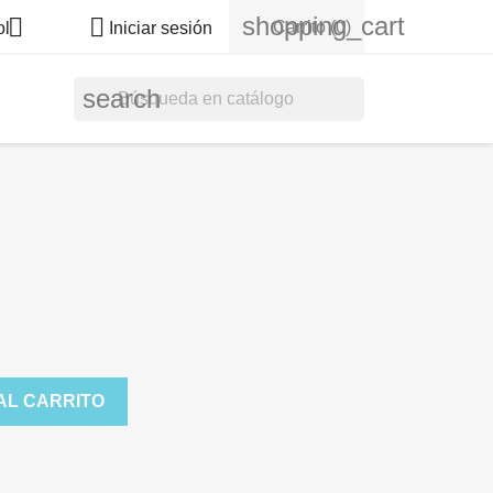
shopping_cart


Carrito
(0)
ol
Iniciar sesión
search
AL CARRITO