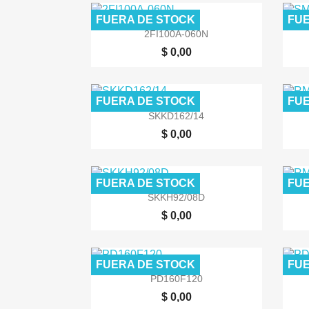
FUERA DE STOCK
FUE

Vista rápida
2FI100A-060N
$ 0,00
FUERA DE STOCK
FUE

Vista rápida
SKKD162/14
$ 0,00
FUERA DE STOCK
FUE

Vista rápida
SKKH92/08D
$ 0,00
FUERA DE STOCK
FUE

Vista rápida
PD160F120
$ 0,00