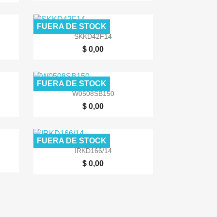
FUERA DE STOCK

Vista rápida
SKKD42F14
$ 0,00
FUERA DE STOCK

Vista rápida
W0508SB150
$ 0,00
FUERA DE STOCK

Vista rápida
IRKD166/14
$ 0,00