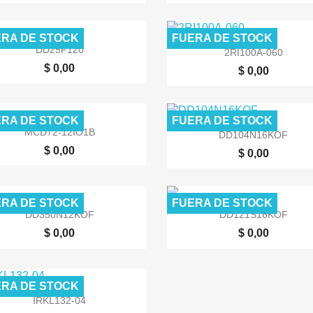
RA DE STOCK
FUERA DE STOCK


Vista rápida
Vista rápida
DD25F120
2RI100A-060
$ 0,00
$ 0,00
RA DE STOCK
FUERA DE STOCK


Vista rápida
Vista rápida
MCD72-12IO1B
DD104N16KOF
$ 0,00
$ 0,00
RA DE STOCK
FUERA DE STOCK


Vista rápida
Vista rápida
DD350N12KOF
DD121S16KOF
$ 0,00
$ 0,00
RA DE STOCK

Vista rápida
IRKL132-04