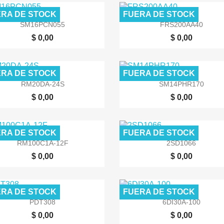
RA DE STOCK
FUERA DE STOCK


Vista rápida
Vista rápida
SM16PCN055
FRS200AA40
$ 0,00
$ 0,00
RA DE STOCK
FUERA DE STOCK


Vista rápida
Vista rápida
RM20DA-24S
SM14PHR170
$ 0,00
$ 0,00
RA DE STOCK
FUERA DE STOCK


Vista rápida
Vista rápida
RM100C1A-12F
2SD1066
$ 0,00
$ 0,00
RA DE STOCK
FUERA DE STOCK


Vista rápida
Vista rápida
PDT308
6DI30A-100
$ 0,00
$ 0,00