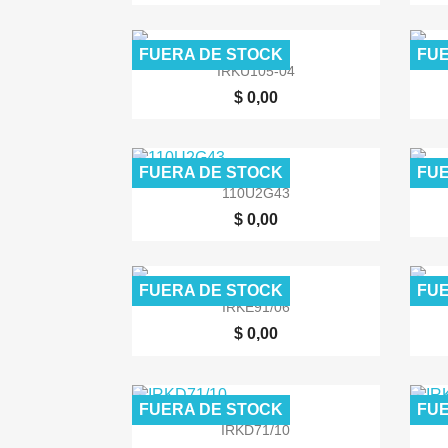
FUERA DE STOCK
FUE

Vista rápida
IRKU105-04
$ 0,00
FUERA DE STOCK
FUE

Vista rápida
110U2G43
$ 0,00
FUERA DE STOCK
FUE

Vista rápida
IRKE91/06
$ 0,00
FUERA DE STOCK
FUE

Vista rápida
IRKD71/10