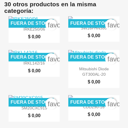
30 otros productos en la misma
categoría:
FUERA DE STOCK
FUERA DE STOCK
favorite_border
favori


Vista rápida
Vista rápida
SW16PHN380
IRKE250/06
$ 0,00
$ 0,00
FUERA DE STOCK
FUERA DE STOCK
favorite_border
favori

Vista rápida
IRKL142/16

Vista rápida
Mitsubishi Diode
$ 0,00
GT300AL-20
$ 0,00
FUERA DE STOCK
FUERA DE STOCK
favorite_border
favori


Vista rápida
Vista rápida
CDD290-16
SM20CXC915
$ 0,00
$ 0,00