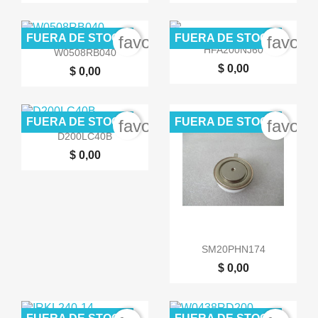
FUERA DE STOCK
FUERA DE STOCK
favorite_border
favori


Vista rápida
Vista rápida
HFA200NJ60
W0508RB040
$ 0,00
$ 0,00
FUERA DE STOCK
FUERA DE STOCK
favorite_border
favori

Vista rápida
D200LC40B
$ 0,00

Vista rápida
SM20PHN174
$ 0,00