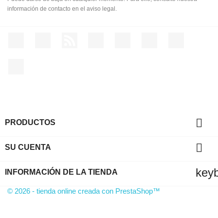
información de contacto en el aviso legal.
Facebook
Twitter
Rss
YouTube
Pinterest
Vimeo
Instagram
LinkedIn

PRODUCTOS

SU CUENTA
key
INFORMACIÓN DE LA TIENDA
© 2026 - tienda online creada con PrestaShop™