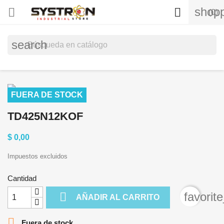
shopp


(0)
search
FUERA DE STOCK
TD425N12KOF
$ 0,00
Impuestos excluidos
Cantidad

favorit
AÑADIR AL CARRITO

Fuera de stock