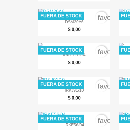
FUERA DE STOCK
FUE
favorite_b

Vista rápida
DSM20A6
$ 0,00
FUERA DE STOCK
FUE
favorite_b

Vista rápida
IRKU170-14
$ 0,00
FUERA DE STOCK
FUE
favorite_b

Vista rápida
IRKJ91/10
$ 0,00
FUERA DE STOCK
FUE
favorite_b

Vista rápida
IRKE56/04