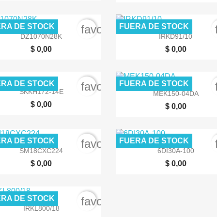
RA DE STOCK
FUERA DE STOCK
order
favorite_border


Vista rápida
Vista rápida
DZ1070N28K
IRKD91/10
$ 0,00
$ 0,00
RA DE STOCK
FUERA DE STOCK
order
favorite_border


Vista rápida
Vista rápida
SKKH172-14E
MEK150-04DA
$ 0,00
$ 0,00
RA DE STOCK
FUERA DE STOCK
order
favorite_border


Vista rápida
Vista rápida
SM18CXC224
6DI30A-100
$ 0,00
$ 0,00
RA DE STOCK
order
favorite_border

Vista rápida
IRKL800/18