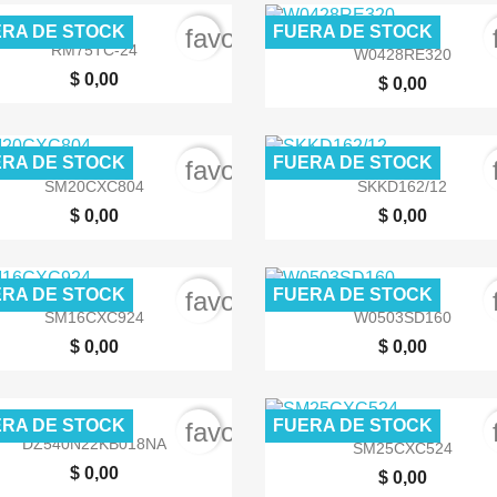
RA DE STOCK
FUERA DE STOCK
order
favorite_border


Vista rápida
Vista rápida
RM75TC-24
W0428RE320
$ 0,00
$ 0,00
RA DE STOCK
FUERA DE STOCK
order
favorite_border


Vista rápida
Vista rápida
SM20CXC804
SKKD162/12
$ 0,00
$ 0,00
RA DE STOCK
FUERA DE STOCK
order
favorite_border


Vista rápida
Vista rápida
SM16CXC924
W0503SD160
$ 0,00
$ 0,00
RA DE STOCK
FUERA DE STOCK
order
favorite_border


Vista rápida
Vista rápida
DZ540N22KB018NA
SM25CXC524
$ 0,00
$ 0,00