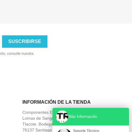
llo, consulte nuestra
INFORMACIÓN DE LA TIENDA
Componentes Electronicos Industriales
Más Información
Lomas de Sangremal 108, Carr. a
Tlacote. Bodega 31, Navex Park
76137 Santiago de Querétaro
Soporte Técnico