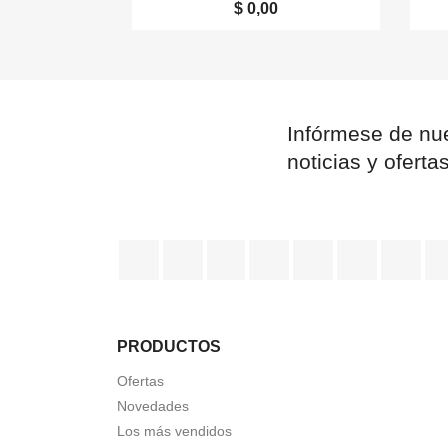
$ 0,00
Infórmese de nue
noticias y oferta
Facebook
Twitter
Rss
YouTube
Pinterest
Vimeo
Ins
PRODUCTOS
Ofertas
Novedades
Los más vendidos