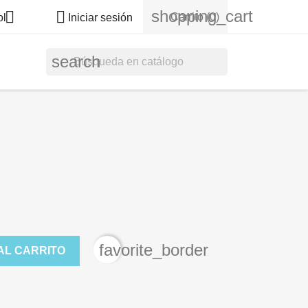
shopping_cart


Carrito
(0)
ol
Iniciar sesión
search
favorite_border
AL CARRITO