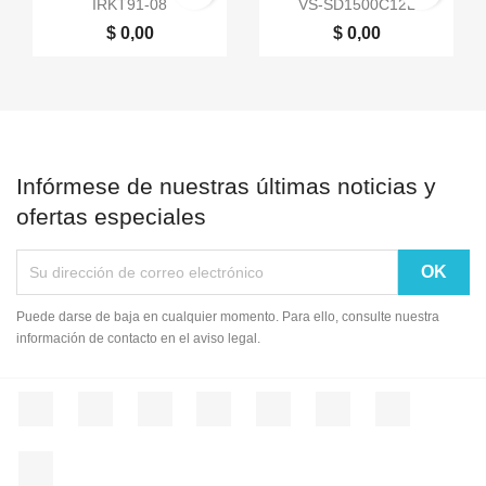


IRKT91-08
VS-SD1500C12L
$ 0,00
$ 0,00
Infórmese de nuestras últimas noticias y
ofertas especiales
Puede darse de baja en cualquier momento. Para ello, consulte nuestra
información de contacto en el aviso legal.
Facebook
Twitter
Rss
YouTube
Pinterest
Vimeo
Instagram
LinkedIn