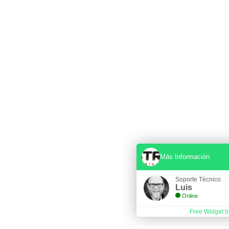
Más Información
Soporte Técnico
Luis
Online
Free Widget b