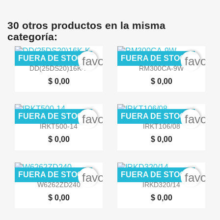
30 otros productos en la misma
categoría:
FUERA DE STOCK
FUERA DE STOCK
favorite_border
favori


Vista rápida
Vista rápida
DD(25DS20)16K-K
RM300CA-9W
$ 0,00
$ 0,00
FUERA DE STOCK
FUERA DE STOCK
favorite_border
favori


Vista rápida
Vista rápida
IRKT500-14
IRKT106/08
$ 0,00
$ 0,00
FUERA DE STOCK
FUERA DE STOCK
favorite_border
favori


Vista rápida
Vista rápida
W6262ZD240
IRKD320/14
$ 0,00
$ 0,00