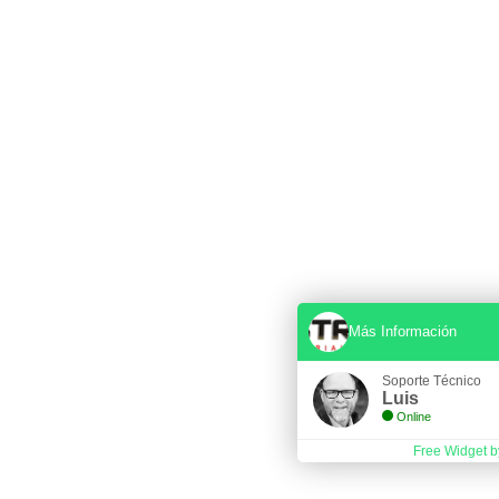
Más Información
Soporte Técnico
Luis
Online
Free Widget b