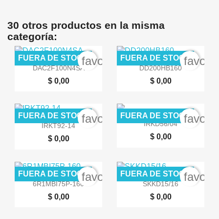
30 otros productos en la misma
categoría:
FUERA DE STOCK
FUERA DE STOCK
favorite_border
favori


Vista rápida
Vista rápida
DAC2F100N4SA
DD200HB160
$ 0,00
$ 0,00
FUERA DE STOCK
FUERA DE STOCK
favorite_border
favori


Vista rápida
Vista rápida
IRKD56/04
IRKT92-14
$ 0,00
$ 0,00
FUERA DE STOCK
FUERA DE STOCK
favorite_border
favori


Vista rápida
Vista rápida
6R1MBI75P-160
SKKD15/16
$ 0,00
$ 0,00