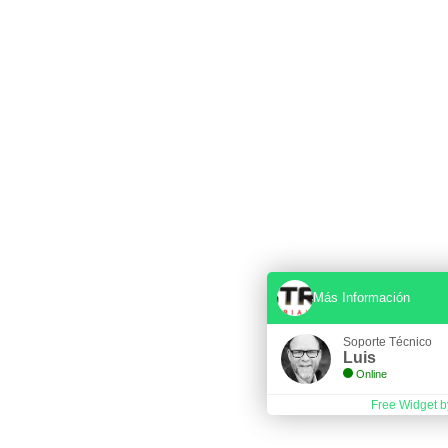
Más Información
Soporte Técnico
Luis
Online
Free Widget b