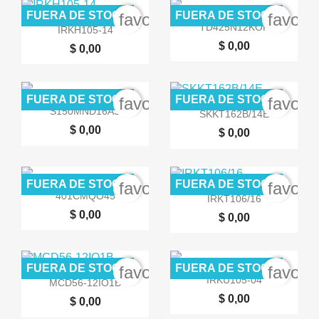
FUERA DE STOCK
FUERA DE STOCK
favorite_border
favori


Vista rápida
Vista rápida
TD425N12KOF
IRKH105-14
$ 0,00
$ 0,00
FUERA DE STOCK
FUERA DE STOCK
favorite_border
favori


Vista rápida
Vista rápida
S150MND16AS
SKKT162B/14E
$ 0,00
$ 0,00
FUERA DE STOCK
FUERA DE STOCK
favorite_border
favori


Vista rápida
Vista rápida
401CMQO45
IRKT106/16
$ 0,00
$ 0,00
FUERA DE STOCK
FUERA DE STOCK
favorite_border
favori


Vista rápida
Vista rápida
IRKU105-04
MCD56-12IO1B
$ 0,00
$ 0,00