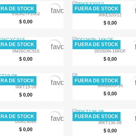
RA DE STOCK
FUERA DE STOCK
order
favorite_border


Vista rápida
Vista rápida
5SDA27F2002
IRKE320/12
$ 0,00
$ 0,00
RA DE STOCK
FUERA DE STOCK
order
favorite_border


Vista rápida
Vista rápida
SM26CXC915
DD260N-16KOF
$ 0,00
$ 0,00
RA DE STOCK
FUERA DE STOCK
order
favorite_border


Vista rápida
Vista rápida
SKKE600F16
IRKT19-08
$ 0,00
$ 0,00
RA DE STOCK
FUERA DE STOCK
order
favorite_border


Vista rápida
Vista rápida
DD82S04K
IRKT136-08
$ 0,00
$ 0,00