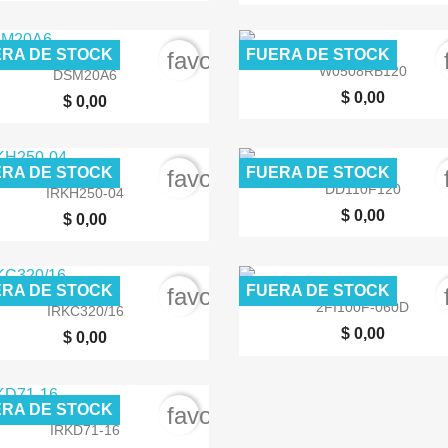
RA DE STOCK
FUERA DE STOCK
order
favorite_border


Vista rápida
Vista rápida
W0508RB120
DSM20A6
$ 0,00
$ 0,00
RA DE STOCK
FUERA DE STOCK
order
favorite_border


Vista rápida
Vista rápida
DD110F120
IRKH250-04
$ 0,00
$ 0,00
RA DE STOCK
FUERA DE STOCK
order
favorite_border


Vista rápida
Vista rápida
2FI100F-060D
IRKC320/16
$ 0,00
$ 0,00
RA DE STOCK
order
favorite_border

Vista rápida
IRKD71-16