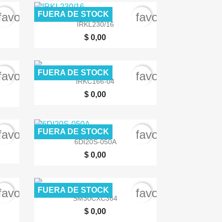
FUERA DE STOCK
favorite_border
favorite_border

Vista rápida
IRKL230/16
$ 0,00
FUERA DE STOCK
favorite_border
favorite_border

Vista rápida
IRKC166-04
$ 0,00
FUERA DE STOCK
favorite_border
favorite_border

Vista rápida
6DI20S-050A
$ 0,00
FUERA DE STOCK
favorite_border
favorite_border

Vista rápida
SM30CXC364
$ 0,00