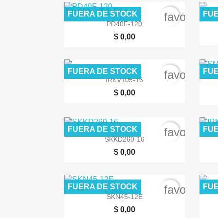
FUERA DE STOCK
FUE
favorite_b

Vista rápida
PD40F-120
$ 0,00
FUERA DE STOCK
FUE
favorite_b

Vista rápida
IRKV105-16
$ 0,00
FUERA DE STOCK
FUE
favorite_b

Vista rápida
SKKD260-16
$ 0,00
FUERA DE STOCK
FUE
favorite_b

Vista rápida
SKN45-12E
$ 0,00