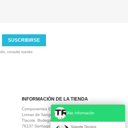
llo, consulte nuestra
INFORMACIÓN DE LA TIENDA
Componentes Electronicos Industriales
Más Información
Lomas de Sangremal 108, Carr. a
Tlacote. Bodega 31, Navex Park
76137 Santiago de Querétaro
Soporte Técnico