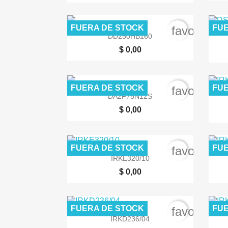
FUERA DE STOCK
FUE
favorite_b

Vista rápida
DD250HB160
$ 0,00
FUERA DE STOCK
FUE
favorite_b

Vista rápida
DA2F75N12S
$ 0,00
FUERA DE STOCK
FUE
favorite_b

Vista rápida
IRKE320/10
$ 0,00
FUERA DE STOCK
FUE
favorite_b

Vista rápida
IRKD236/04