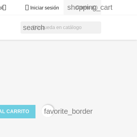
shopping_cart


Carrito
(0)
ol
Iniciar sesión
search
favorite_border
AL CARRITO