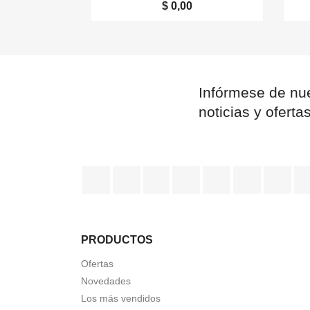
$ 0,00
Infórmese de nue
noticias y oferta
Facebook
Twitter
Rss
YouTube
Pinterest
Vimeo
Ins
PRODUCTOS
Ofertas
Novedades
Los más vendidos